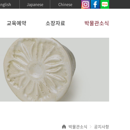
nglish
Japanese
Chinese
교육예약
소장자료
박물관소식
박물관소식
공지사항
>