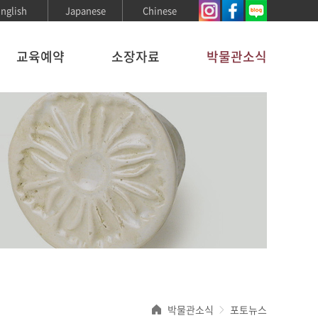
nglish
Japanese
Chinese
교육예약
소장자료
박물관소식
박물관소식
포토뉴스
>