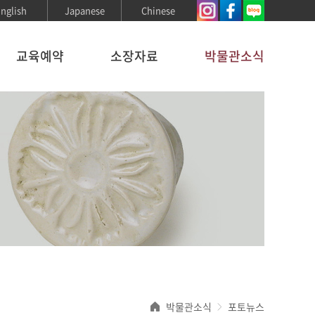
nglish
Japanese
Chinese
교육예약
소장자료
박물관소식
박물관소식
포토뉴스
>