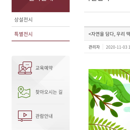
상설전시
특별전시
<자연을 담다, 우리 떡
관리자
2020-11-03 
교육예약
찾아오시는 길
관람안내