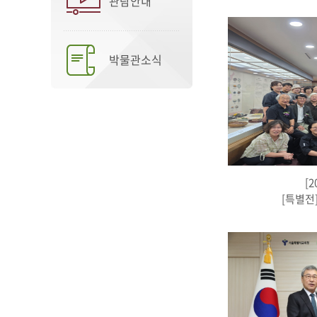
관람안내
박물관소식
[2
[특별전]