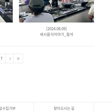
[2024.08.09]
세시음식이야기_칠석
7
일수집거부
찾아오시는 길