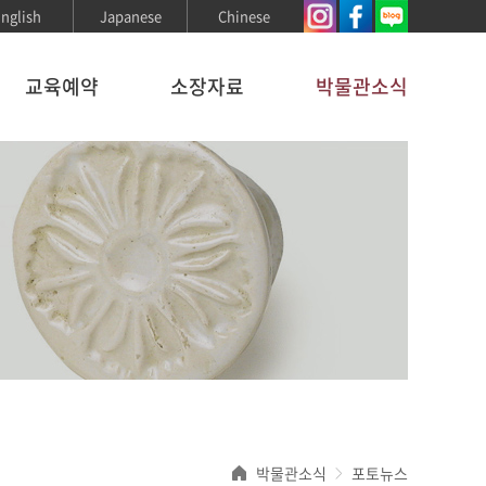
nglish
Japanese
Chinese
교육예약
소장자료
박물관소식
박물관소식
포토뉴스
>