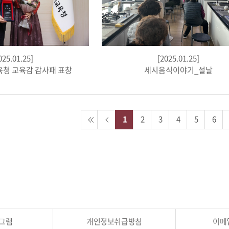
025.01.25]
[2025.01.25]
청 교육감 감사패 표창
세시음식이야기_설날
1
2
3
4
5
6
그램
개인정보취급방침
이메